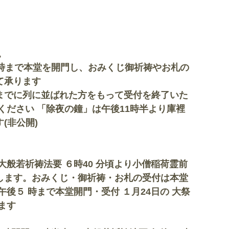
。
１時まで本堂を開門し、おみくじ御祈祷やお札の
にて承ります
までに列に並ばれた方をもって受付を終了いた
ださい 「除夜の鐘」は午後11時半より庫裡
(非公開)
大般若祈祷法要 ６時40 分頃より小僧稲荷霊前
します。おみくじ・御祈祷・お札の受付は本堂
午後５ 時まで本堂開門・受付 １月24日の 大祭
ます