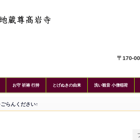
〒170-0
お守 祈祷 行持
とげぬきの由来
洗い観音 小僧稲荷
ごらんください↑