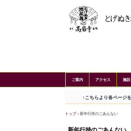
ご案内
アクセス
施設
↑こちらより各ページを
トップ
›
新年行持のごあんない
新年行持のごあんない