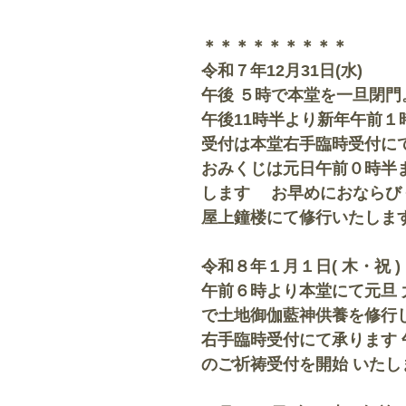
＊＊＊＊＊＊＊＊＊
令和７年12月31日(水)
午後 ５時で本堂を一旦閉門
午後11時半より新年午前
受付は本堂右手臨時受付
おみくじは元日午前０時半
します お早めにおならびく
屋上鐘楼にて修行いたします
令和８年１月１日( 木・祝 )
午前６時より本堂にて元旦 
で土地御伽藍神供養を修行
右手臨時受付にて承ります 
のご祈祷受付を開始 いたし