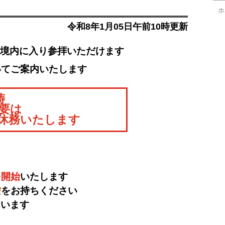
ホ
令和8年1月05日午前10時更新
日＊境内に入り参拝いただけます
いてご案内いたします
祷
要は
で休務いたします
を開始
いたします
控
をお持ちください
ています