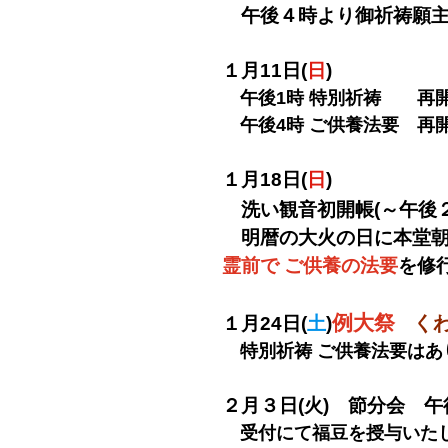
午後４時より御祈祷願主
１月11日(
日
)
午後1時 特別祈祷 再
午後4時 ご供養法要 再
１月18日(
日
)
洗い観音初開帳(～午後２
明暦の大火の日に
本堂朝
霊前で ご供養の法要
を修
例大祭
くわ
１月24日(
土
)
特別祈祷 ご供養法要はあ
２月３日(火) 節分会 
受付にて福豆を授与いた