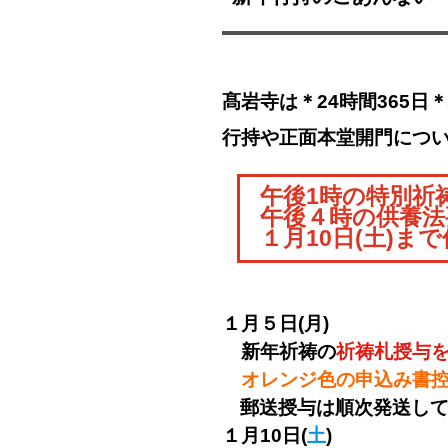
髙岩寺は＊24時間365
行持や正面本堂開門につ
午後1時の特別祈
午後４時の供養法
１月10日(土)ま
１月５日(
月
)
新年祈祷の
祈祷札授与
オレンジ色の申込み書
郵送授与は順次発送し
１月10日(
土
)