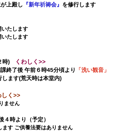
が上殿し
『新年祈祷会』
を修行します
開いたします
開いたします
くわしく>>
時)
課終了後 午前６時45分頃より
「洗い観音」
行します(荒天時は本堂内)
しく>>
りません
午後４時より（予定）
します ご供養法要はありません