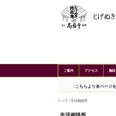
ご案内
アクセス
施設
↑こちらより各ページを
トップ
›
生活相談所
生活相談所