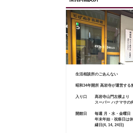
生活相談所のごあんない
昭和34年開所 高岩寺が運営す
入り口 髙岩寺山門左横より
スーパー ハナマサの向
開館日 毎週 月・水・金曜日
年末年始・祝祭日は休
縁日(4, 14, 24日)