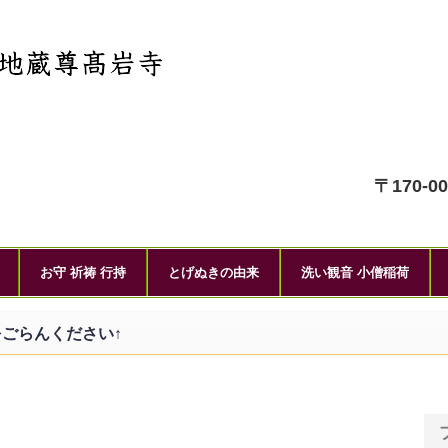
〒170-0
お守 祈祷 行持
とげぬきの由来
洗い観音 小僧稲荷
ごらんください↑